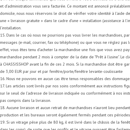
et d’administration vous sera facturée. Ce montant est annoncé préalablemen
domicile, nous nous réservons le droit de vérifier votre identité à l'aide de
une « livraison gratuite » dans le cadre d’une « installation (assistance à l’
l’installation.
15. Dans le cas où nous ne pourrions pas vous livrer les marchandises, p
messages (e-mail, courrier, fax ou téléphone) ou que vous ne réglez pas l
effet, vous êtes tenu d’acheter la marchandise une fois que vous avez pa
marchandise pendant 2 mois à compter de la date de "Prêt à l'usine". Le clie
à CHASSISSHOP avant la fin de ces 2 mois. Si la marchandise doit être g
de 3,00 EUR par jour et par fenêtre/porte/fenêtre levante-coulissante
16. Nous ne pouvons en aucun cas être tenus responsables des dommages ca
17. Les articles sont livrés par nos soins conformément aux instructions fi
sur le seuil de l'adresse de livraison indiquée ou conformément à nos inst
pas compris dans la livraison.
18. Aucune livraison et aucun retrait de marchandises n'auront lieu pendant 
production et les bureaux seront également fermés pendant ces périodes
19. Si un vitrage pèse plus de 80 kg, il est livré dans le châssis de la fen
dans les coins), de sorte que les profils et le vitrage puissent être facilem