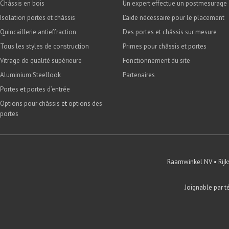
Châssis en bois
Un expert effectue un postmesurage
Isolation portes et châssis
L'aide nécessaire pour le placement
Quincaillerie antieffraction
Des portes et châssis sur mesure
Tous les styles de construction
Primes pour châssis et portes
Vitrage de qualité supérieure
Fonctionnement du site
Aluminium Steellook
Partenaires
Portes
et
portes d’entrée
Options pour châssis
et
options des
portes
Raamwinkel NV • Rij
Joignable par té