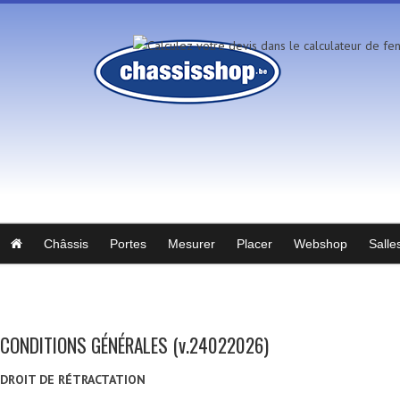
Châssis
Portes
Mesurer
Placer
Webshop
Salle
CONDITIONS GÉNÉRALES (v.24022026)
DROIT DE RÉTRACTATION