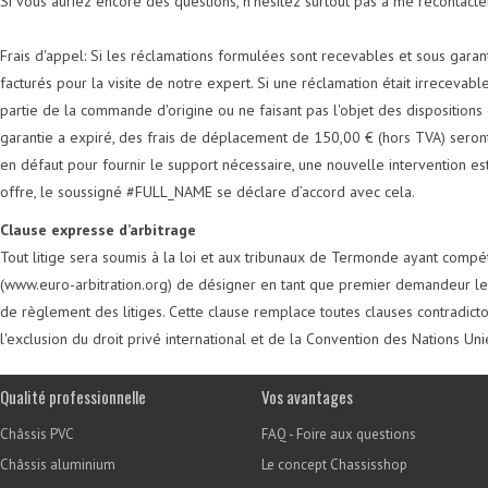
Si vous auriez encore des questions, n’hésitez surtout pas à me recontacte
Frais d'appel: Si les réclamations formulées sont recevables et sous garan
facturés pour la visite de notre expert. Si une réclamation était irrecevable
partie de la commande d'origine ou ne faisant pas l'objet des disposition
garantie a expiré, des frais de déplacement de 150,00 € (hors TVA) seront 
en défaut pour fournir le support nécessaire, une nouvelle intervention es
offre, le soussigné #FULL_NAME se déclare d’accord avec cela.
Clause expresse d’arbitrage
Tout litige sera soumis à la loi et aux tribunaux de Termonde ayant compét
(www.euro-arbitration.org) de désigner en tant que premier demandeur le 
de règlement des litiges. Cette clause remplace toutes clauses contradictoi
l'exclusion du droit privé international et de la Convention des Nations Un
Qualité professionnelle
Vos avantages
Châssis PVC
FAQ - Foire aux questions
Châssis aluminium
Le concept Chassisshop