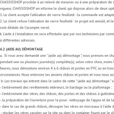
CHASSISSHOP procède à un relevé de mesures ou à une préparation de cha
vigueur, CHASSISSHOP en informe le client, qui dispose alors de deux opti
1. Le client accepte l’utilisation de verre feuilleté : la commande est ad
2. Le client refuse l’utilisation de verre feuilleté : le projet est annulé, et
sont déduits de l’acompte versé.
k. L'aide à l'installation ne sera effectuée que par nos techniciens par comm
à différentes adresses.
6.2 (AIDE AU) DÉMONTAGE
a. Si vous avez demandé une " (aide au) démontage ", nous prenons en cha
pendant une ou plusieurs journée(s) complète(s), selon votre choix,
moins 
heures, nous démontons environ 4 à 6 châssis et portes en PVC ou en bois 
circonstances. Nous enlevons les anciens châssis et portes et vous nous as
b. Les travaux qui entrent dans le cadre de cette " (aide au) démontage " so
- l'enlèvement des revêtements intérieurs, le bardage ou le plafonnage ;
- l'enlèvement des vitres, des châssis, des portes et des châssis à guillotine
- la préparation de l'ouverture pour la pose : nettoyage de l'appui et de la
- dans le cas de grands châssis, découper les vitres en morceaux à l'aide 
- stocker les vitres cassées sur le site ou dans le container fourni par le cl